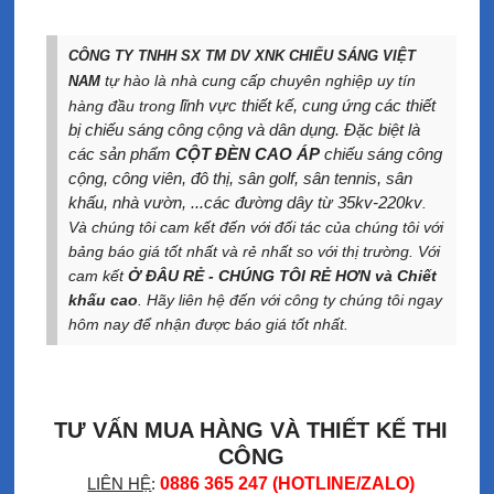
CÔNG TY TNHH SX TM DV XNK CHIẾU SÁNG VIỆT
tự hào là nhà cung cấp chuyên nghiệp uy tín
NAM
lĩnh vực thiết kế, cung ứng các thiết
hàng đầu trong
bị chiếu sáng công cộng và dân dụng. Đặc biệt là
các sản phẩm
CỘT ĐÈN CAO ÁP
chiếu sáng công
cộng, công viên, đô thị, sân golf, sân tennis, sân
khấu, nhà vườn, ...các đường dây từ 35kv-220kv
.
Và chúng tôi cam kết đến với đối tác của chúng tôi với
bảng báo giá tốt nhất và rẻ nhất so với thị trường. Với
cam kết
Ở ĐÂU RẺ - CHÚNG TÔI RẺ HƠN và Chiết
khấu cao
. Hãy liên hệ đến với công ty chúng tôi ngay
hôm nay để nhận được báo giá tốt nhất.
TƯ VẤN MUA HÀNG VÀ THIẾT KẾ THI
CÔNG
LIÊN HỆ
:
0886 365 247 (HOTLINE/ZALO)