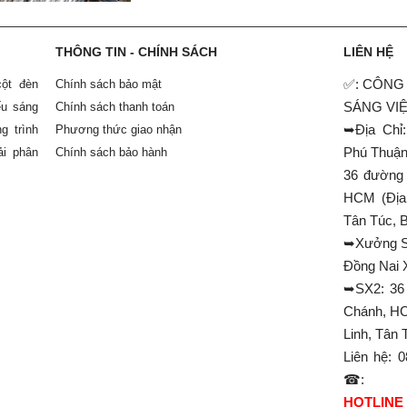
đây
THÔNG TIN - CHÍNH SÁCH
LIÊN HỆ
✅: CÔNG 
ột đèn
Chính sách bảo mật
SÁNG VI
ếu sáng
Chính sách thanh toán
➥Địa Chỉ
g trình
Phương thức giao nhận
Phú Thuận
ải phân
Chính sách bảo hành
36 đường
HCM (Địa 
Tân Túc, 
➥Xưởng SX
Đồng Nai
➥SX2: 36
Chánh, HC
Linh, Tân
Liên hệ: 
☎:
HOTLINE :