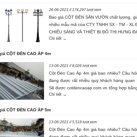
26-06-2021 // 174,297 lượt xem
Báo giá CỘT ĐÈN SÂN VƯỜN chất lượng, giá
nhiều mẫu mã của CTY TNHH SX - TM - XL 
CHIẾU SÁNG VÀ THIẾT BỊ ĐÔ THỊ HƯNG Đ
Chi tiết →
giá CỘT ĐÈN CAO ÁP 4m
13-06-2021 // 8,026 lượt xem
Cột Đèn Cao Áp 4m giá bao nhiêu? Câu hỏ
đang được rất nhiều quý khách hàng quan 
Sẽ được cotdencaoap.com.vn tổng hợp bằng
Chi tiết →
viết dưới đây
giá CỘT ĐÈN CAO ÁP 5m
13-06-2021 // 5,518 lượt xem
Cột Đèn Cao Áp 4m giá bao nhiêu? Câu hỏ
đang được rất nhiều quý khách hàng quan 