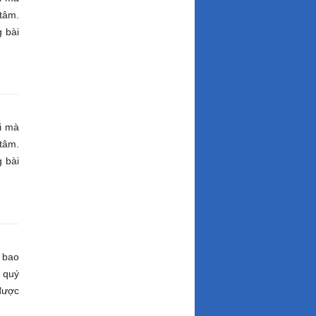
tâm.
 bài
i mà
tâm.
 bài
 bao
 quý
ược
dưới