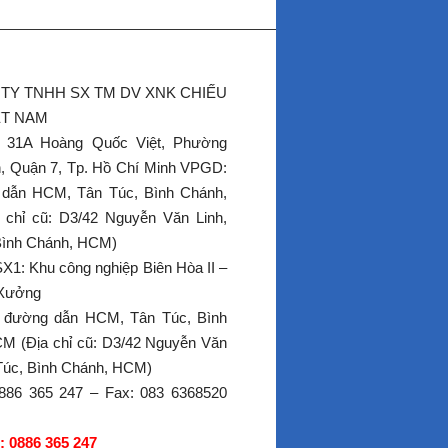
TY TNHH SX TM DV XNK CHIẾU
ỆT NAM
: 31A Hoàng Quốc Việt, Phường
, Quận 7, Tp. Hồ Chí Minh VPGD:
 dẫn HCM, Tân Túc, Bình Chánh,
chỉ cũ: D3/42 Nguyễn Văn Linh,
Bình Chánh, HCM)
1: Khu công nghiệp Biên Hòa II –
 Xưởng
 đường dẫn HCM, Tân Túc, Bình
M (Địa chỉ cũ: D3/42 Nguyễn Văn
 Túc, Bình Chánh, HCM)
0886 365 247 – Fax: 083 6368520
 0886 365 247