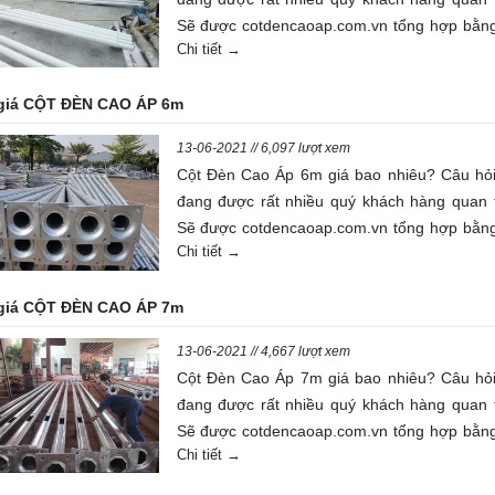
Sẽ được cotdencaoap.com.vn tổng hợp bằng
Chi tiết →
viết dưới đây
giá CỘT ĐÈN CAO ÁP 6m
13-06-2021 // 6,097 lượt xem
Cột Đèn Cao Áp 6m giá bao nhiêu? Câu hỏ
đang được rất nhiều quý khách hàng quan 
Sẽ được cotdencaoap.com.vn tổng hợp bằng
Chi tiết →
viết dưới đây
giá CỘT ĐÈN CAO ÁP 7m
13-06-2021 // 4,667 lượt xem
Cột Đèn Cao Áp 7m giá bao nhiêu? Câu hỏ
đang được rất nhiều quý khách hàng quan 
Sẽ được cotdencaoap.com.vn tổng hợp bằng
Chi tiết →
viết dưới đây