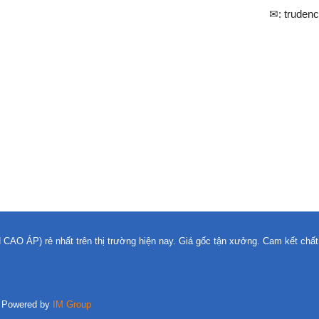
✉: truden
 ÁP) rẻ nhất trên thị trường hiện nay. Giá gốc tận xưởng. Cam kết chất 
 Powered by
IM Group