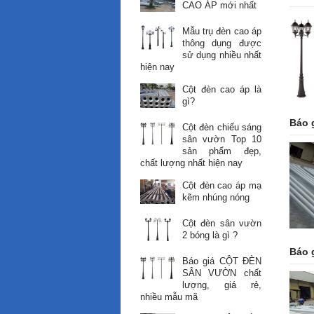
CAO ÁP mới nhất
Mẫu trụ đèn cao áp
thông dụng được
sử dụng nhiều nhất
hiện nay
Cột đèn cao áp là
gì?
Báo 
Cột đèn chiếu sáng
sân vườn Top 10
sản phẩm đẹp,
chất lượng nhất hiện nay
Cột đèn cao áp mạ
kẽm nhúng nóng
Cột đèn sân vườn
2 bóng là gì ?
Báo 
Báo giá CỘT ĐÈN
SÂN VƯỜN chất
lượng, giá rẻ,
nhiều mẫu mã