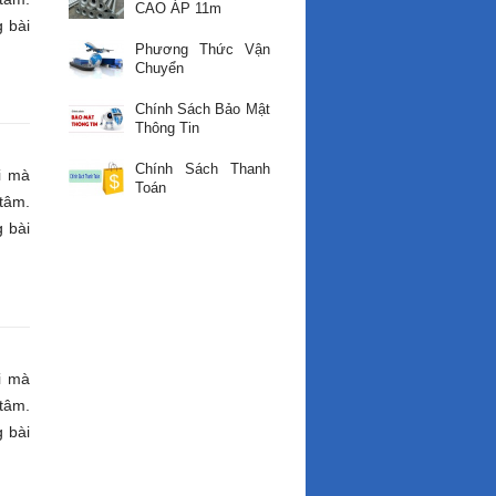
CAO ÁP 11m
 bài
Phương Thức Vận
Chuyển
Chính Sách Bảo Mật
Thông Tin
Chính Sách Thanh
i mà
Toán
tâm.
 bài
i mà
tâm.
 bài