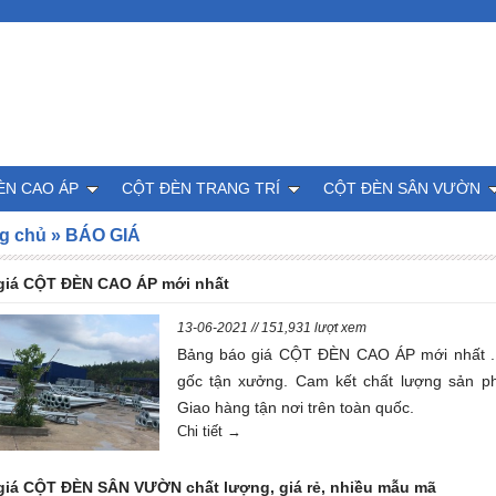
ÈN CAO ÁP
CỘT ĐÈN TRANG TRÍ
CỘT ĐÈN SÂN VƯỜN
g chủ
»
BÁO GIÁ
giá CỘT ĐÈN CAO ÁP mới nhất
13-06-2021 // 151,931 lượt xem
Bảng báo giá CỘT ĐÈN CAO ÁP mới nhất .
gốc tận xưởng. Cam kết chất lượng sản p
Giao hàng tận nơi trên toàn quốc.
Chi tiết →
giá CỘT ĐÈN SÂN VƯỜN chất lượng, giá rẻ, nhiều mẫu mã