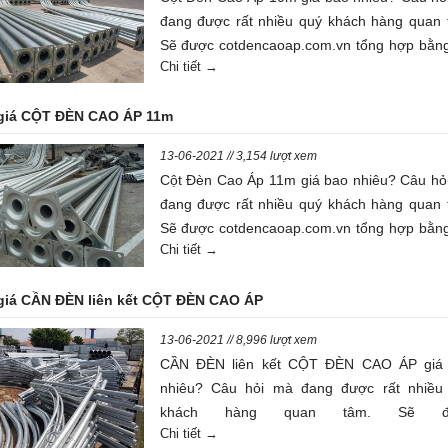
đang được rất nhiều quý khách hàng quan 
Sẽ được cotdencaoap.com.vn tổng hợp bằng
Chi tiết →
viết dưới đây
giá CỘT ĐÈN CAO ÁP 11m
13-06-2021 // 3,154 lượt xem
Cột Đèn Cao Áp 11m giá bao nhiêu? Câu hỏ
đang được rất nhiều quý khách hàng quan 
Sẽ được cotdencaoap.com.vn tổng hợp bằng
Chi tiết →
viết dưới đây
giá CẦN ĐÈN liên kết CỘT ĐÈN CAO ÁP
13-06-2021 // 8,996 lượt xem
CẦN ĐÈN liên kết CỘT ĐÈN CAO ÁP giá
nhiêu? Câu hỏi mà đang được rất nhiều
khách hàng quan tâm. Sẽ đ
Chi tiết →
cotdencaoap.com.vn tổng hợp bằng bài viết 