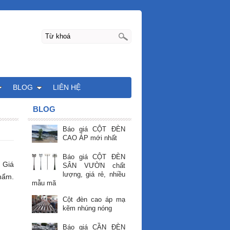
BLOG
LIÊN HỆ
BLOG
Báo giá CỘT ĐÈN
CAO ÁP mới nhất
Báo giá CỘT ĐÈN
 Giá
SÂN VƯỜN chất
lượng, giá rẻ, nhiều
hẩm.
mẫu mã
Cột đèn cao áp mạ
kẽm nhúng nóng
Báo giá CẦN ĐÈN