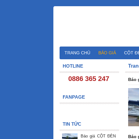
TRANG CHỦ
BÁO GIÁ
CỘT Đ
HOTLINE
Tran
0886 365 247
Báo 
FANPAGE
TIN TỨC
Báo giá CỘT ĐÈN
Báo 