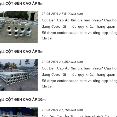
giá CỘT ĐÈN CAO ÁP 8m
13-06-2021 // 5,512 lượt xem
Cột Đèn Cao Áp 8m giá bao nhiêu? Câu hỏ
đang được rất nhiều quý khách hàng quan 
Sẽ được cotdencaoap.com.vn tổng hợp bằng
Chi tiết →
viết dưới đây
giá CỘT ĐÈN CAO ÁP 9m
13-06-2021 // 4,352 lượt xem
Cột Đèn Cao Áp 9m giá bao nhiêu? Câu hỏ
đang được rất nhiều quý khách hàng quan 
Sẽ được cotdencaoap.com.vn tổng hợp bằng
Chi tiết →
viết dưới đây
giá CỘT ĐÈN CAO ÁP 10m
13-06-2021 // 5,154 lượt xem
Cột Đèn Cao Áp 10m giá bao nhiêu? Câu hỏ